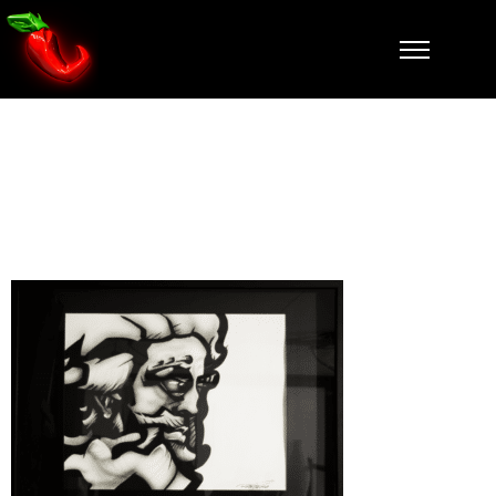
zeus-dessin-
falcone