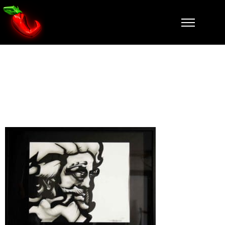
zeus-dessin-
falcone