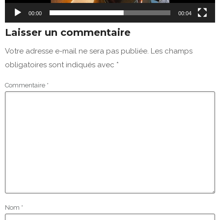
i
00:00
00:04
d
Laisser un commentaire
é
Votre adresse e-mail ne sera pas publiée.
Les champs
o
obligatoires sont indiqués avec
*
Commentaire
*
Nom
*