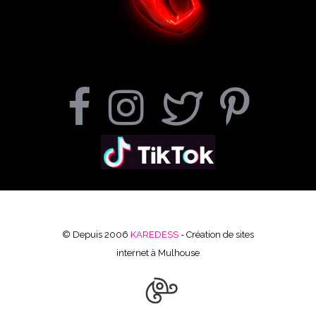
© Depuis 2006
KAREDESS
- Création de sites
internet à Mulhouse