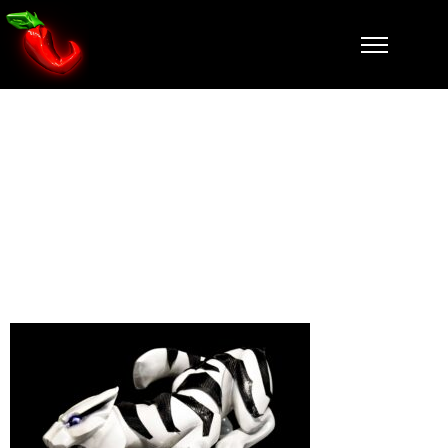
trop sauvage
pour etre en
cage