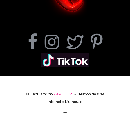
© Depuis 2006
KAREDESS
- Création de sites
internet à Mulhouse