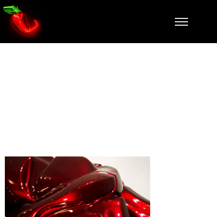
panthere-
zoom-3-
falcone