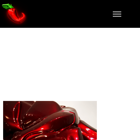
panthere-
zoom-3-
falcone