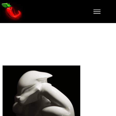
lucky-zoom-
falcone