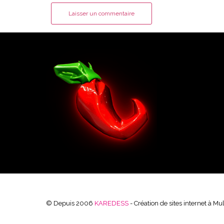
© Depuis 2006
KAREDESS
- Création de sites internet à M