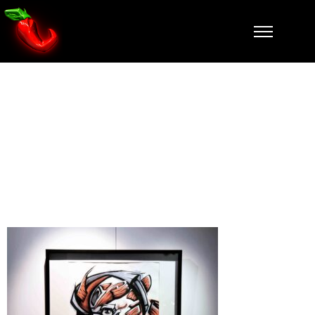
COMME UN
POISSON
DANS L’EAU