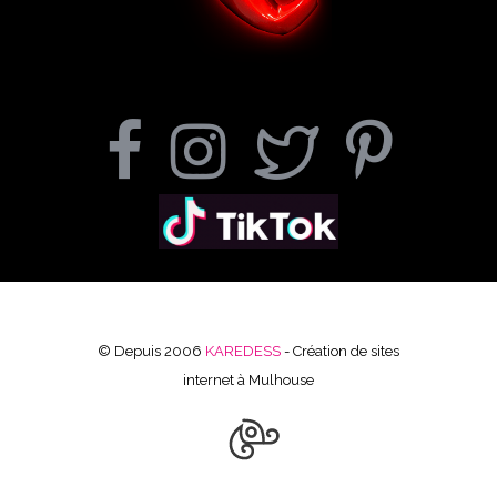
© Depuis 2006
KAREDESS
- Création de sites
internet à Mulhouse