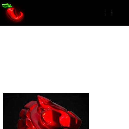
cheval-cabre-
zoom-3-
falcone