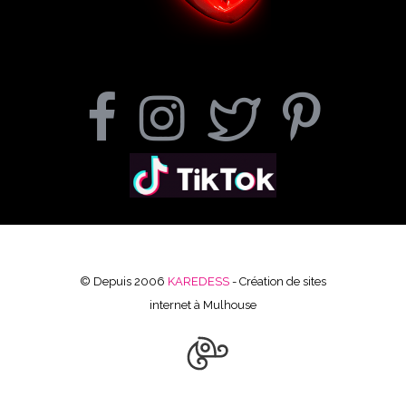
© Depuis 2006
KAREDESS
- Création de sites
internet à Mulhouse