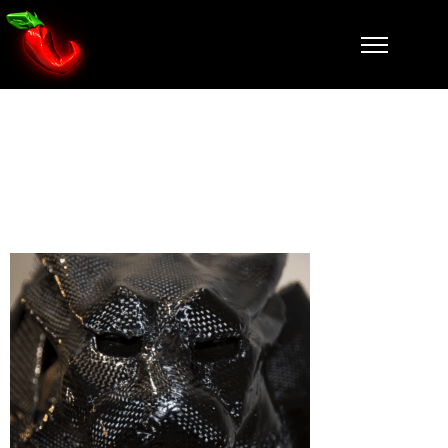
arme-pour-
tuer-zoom