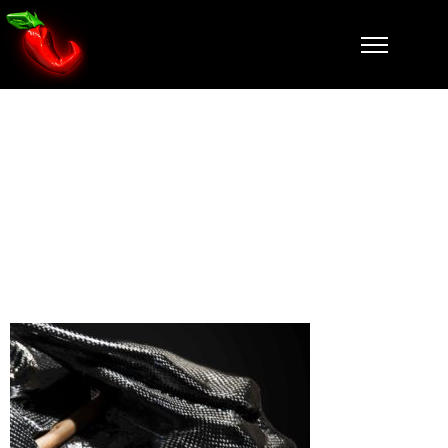
arme-pour-
tuer-zoom-
tete-2