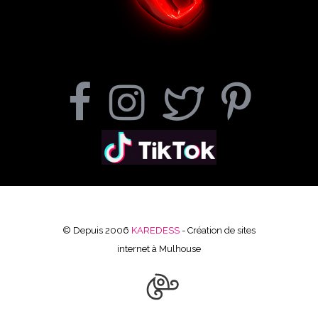
© Depuis 2006
KAREDESS
- Création de sites
internet à Mulhouse