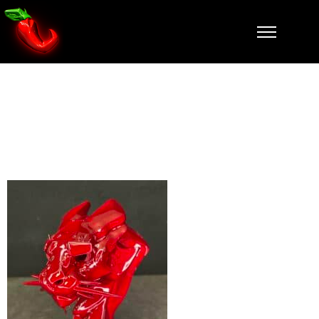
IMG_8275~ph
oto