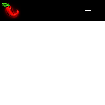
178406453_12
093199795012
89_144825236
2666525069_n
(1)