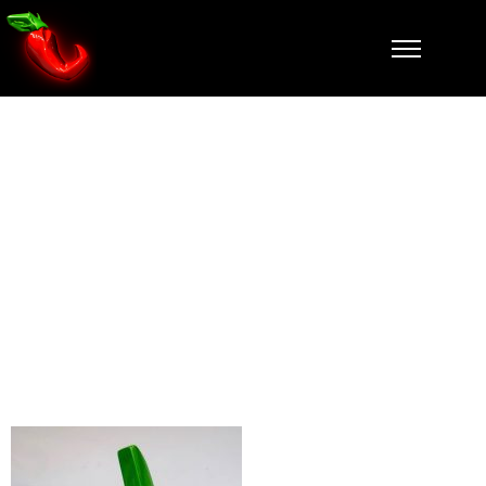
64772_157091
6436473710_5
473049338150
439488_n