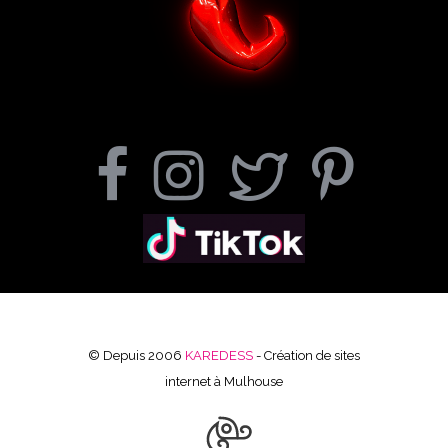
© Depuis 2006
KAREDESS
- Création de sites
internet à Mulhouse